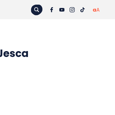
a
A
 Jesca