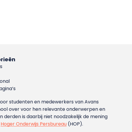
rieën
s
ional
gina’s
g voor studenten en medewerkers van Avans
ool over voor hen relevante onderwerpen en
derden is daarbij niet noodzakelijk de mening
t
Hoger Onderwijs Persbureau
(HOP).