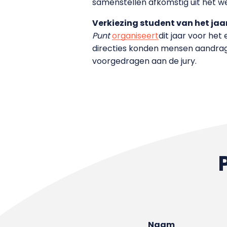
samenstellen afkomstig uit het w
Verkiezing student van het jaa
Punt
organiseert
dit jaar voor he
directies konden mensen aandrage
voorgedragen aan de jury.
Naam