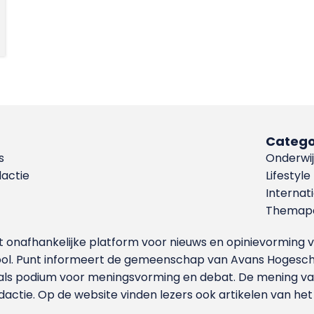
Catego
s
Onderwij
dactie
Lifestyle
Internat
Themapa
et onafhankelijke platform voor nieuws en opinievormin
ool. Punt informeert de gemeenschap van Avans Hogesch
als podium voor meningsvorming en debat. De mening van 
dactie. Op de website vinden lezers ook artikelen van he