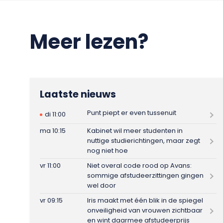
Meer lezen?
Laatste nieuws
Punt piept er even tussenuit
di 11:00
ma 10:15
Kabinet wil meer studenten in
nuttige studierichtingen, maar zegt
nog niet hoe
vr 11:00
Niet overal code rood op Avans:
sommige afstudeerzittingen gingen
wel door
vr 09:15
Iris maakt met één blik in de spiegel
onveiligheid van vrouwen zichtbaar
en wint daarmee afstudeerprijs