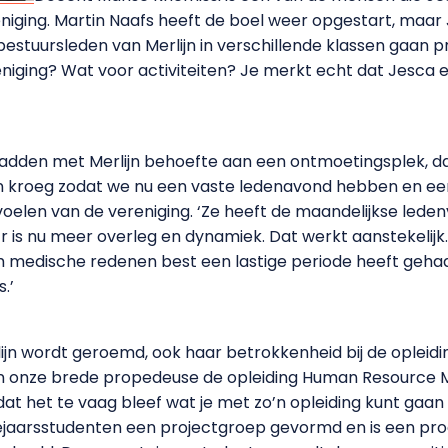
iging. Martin Naafs heeft de boel weer opgestart, maar 
e bestuursleden van Merlijn in verschillende klassen gaan
niging? Wat voor activiteiten? Je merkt echt dat Jesca e
dden met Merlijn behoefte aan een ontmoetingsplek, dank
 kroeg zodat we nu een vaste ledenavond hebben en een 
oelen van de vereniging. ‘Ze heeft de maandelijkse led
is nu meer overleg en dynamiek. Dat werkt aanstekelijk.’
om medische redenen best een lastige periode heeft geh
.’
lijn wordt geroemd, ook haar betrokkenheid bij de opleidin
n onze brede propedeuse de opleiding Human Resource Ma
t het te vaag bleef wat je met zo’n opleiding kunt gaan 
rejaarsstudenten een projectgroep gevormd en is een p