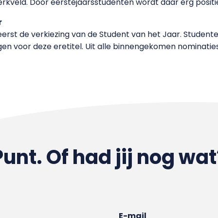
erkveld. Door eerstejaarsstudenten wordt daar erg positi
r
t eerst de verkiezing van de Student van het Jaar. Stude
n voor deze eretitel. Uit alle binnengekomen nominaties
Punt. Of had jij nog wat
E-mail