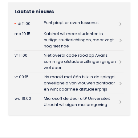
Laatste nieuws
Punt piept er even tussenuit
di 11:00
ma 10:15
Kabinet wil meer studenten in
nuttige studierichtingen, maar zegt
nog niet hoe
vr 11:00
Niet overal code rood op Avans:
sommige afstudeerzittingen gingen
wel door
vr 09:15
Iris maakt met één blik in de spiegel
onveiligheid van vrouwen zichtbaar
en wint daarmee afstudeerprijs
wo 16:00
Microsoft de deur uit? Universiteit
Utrecht wil eigen mailomgeving