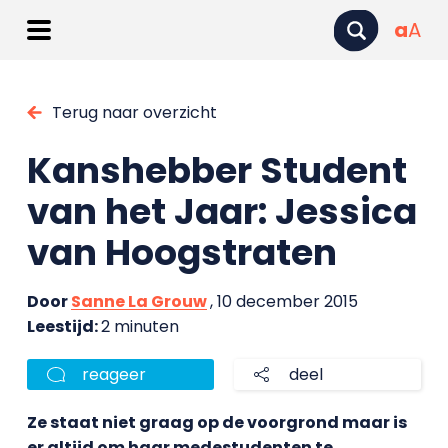
a
A
Terug naar overzicht
Kanshebber Student
van het Jaar: Jessica
van Hoogstraten
Door
Sanne La Grouw
, 10 december 2015
Leestijd:
2 minuten
reageer
deel
Ze staat niet graag op de voorgrond maar is
er altijd om haar medestudenten te