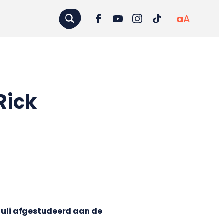
a
A
Rick
 juli afgestudeerd aan de