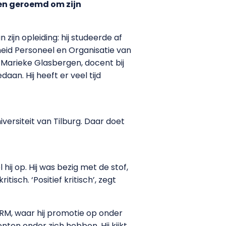
en geroemd om zijn
ijn opleiding: hij studeerde af
heid Personeel en Organisatie van
t Marieke Glasbergen, docent bij
aan. Hij heeft er veel tijd
versiteit van Tilburg. Daar doet
hij op. Hij was bezig met de stof,
isch. ‘Positief kritisch’, zegt
HRM, waar hij promotie op onder
ten onder zich hebben. Hij kijkt