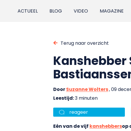
ACTUEEL
BLOG
VIDEO
MAGAZINE
Terug naar overzicht
Kanshebber S
Bastiaansse
Door
Suzanne Wolters
, 09 dec
Leestijd:
3 minuten
reageer
Eén van de vijf
kanshebbers
op 