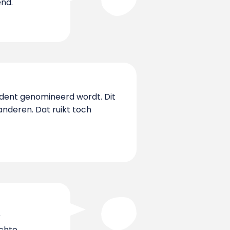
nd."
udent genomineerd wordt. Dit
anderen. Dat ruikt toch
r
echte