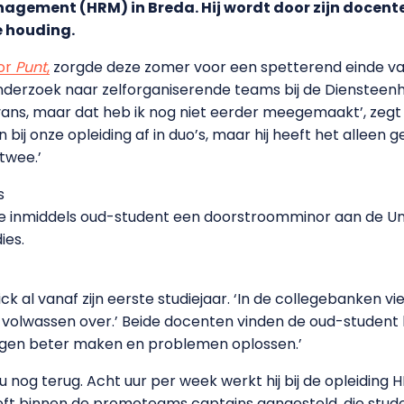
gement (HRM) in Breda. Hij wordt door zijn docent
e houding.
or
Punt
,
zorgde deze zomer voor een spetterend einde van z
onderzoek naar zelforganiserende teams bij de Diensteen
j Avans, maar dat heb ik nog niet eerder meegemaakt’, zeg
j onze opleiding af in duo’s, maar hij heeft het alleen ged
twee.’
e de inmiddels oud-student een doorstroomminor aan de Uni
ies.
 al vanaf zijn eerste studiejaar. ‘In de collegebanken viel 
 volwassen over.’ Beide docenten vinden de oud-student krit
 dingen beter maken en problemen oplossen.’
u nog terug. Acht uur per week werkt hij bij de opleiding 
eft binnen de promoteams captains aangesteld, die studen