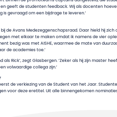
en geeft de studenten feedback. Wij als docenten hoeven
 is gevraagd om een bijdrage te leveren.’
 bij de Avans Medezeggenschapsraad. Daar hield hij zich
regen met elkaar te maken omdat ik namens de vier opl
ent bezig was met AISHE, waarmee de mate van duurza
aar de academies toe.’
 als Rick’, zegt Glasbergen. ‘Zeker als hij zijn master h
en volwaardige collega zijn.’
r
t eerst de verkiezing van de Student van het Jaar. Stude
n voor deze eretitel. Uit alle binnengekomen nominaties