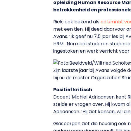
opleiding Human Resource Mana
betrokkenheid en professionel
Rick, ook bekend als
columnist vo
met een tien. Hij deed daarvoor 
Avans. ‘Ik geef nu 7,5 jaar les bi
HRM. ‘Normaal studeren studenten bi
ingestoken en werk verricht voor 
Zijn laatste jaar bij Avans volgd
hij nu de master Organization Stud
Positief kritisch
Docent Michiel Adriaansen kent Rick
stelde er vragen over. Hij kwam al
Adriaansen. ‘Hij ziet kansen, wil
Glasbergen ziet die houding ook n
andere open dagen regelt. ‘Hij he