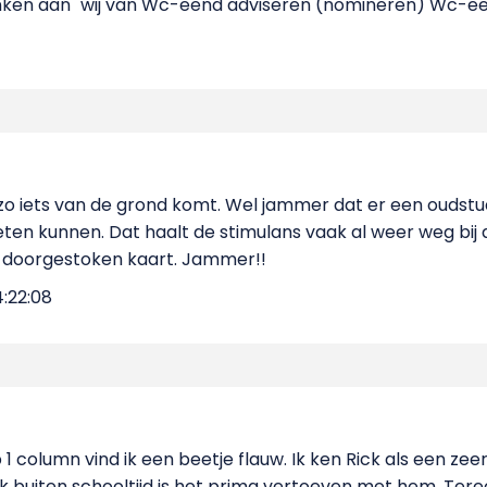
ken aan "wij van Wc-eend adviseren (nomineren) Wc-ee
 zo iets van de grond komt. Wel jammer dat er een oudst
ten kunnen. Dat haalt de stimulans vaak al weer weg bij 
 doorgestoken kaart. Jammer!!
4:22:08
 column vind ik een beetje flauw. Ik ken Rick als een zee
 buiten schooltijd is het prima vertoeven met hem. Ter