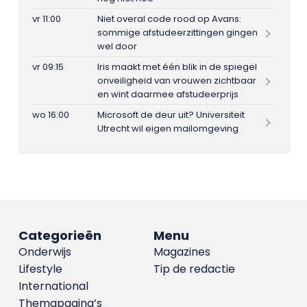
vr 11:00
Niet overal code rood op Avans:
sommige afstudeerzittingen gingen
wel door
vr 09:15
Iris maakt met één blik in de spiegel
onveiligheid van vrouwen zichtbaar
en wint daarmee afstudeerprijs
wo 16:00
Microsoft de deur uit? Universiteit
Utrecht wil eigen mailomgeving
Categorieën
Menu
Onderwijs
Magazines
Lifestyle
Tip de redactie
International
Themapagina’s