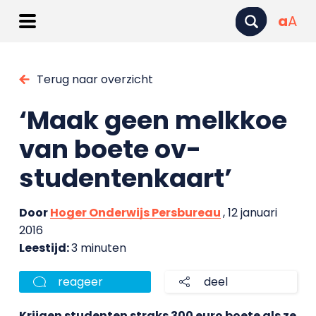
a
A
Terug naar overzicht
‘Maak geen melkkoe
van boete ov-
studentenkaart’
Door
Hoger Onderwijs Persbureau
, 12 januari
2016
Leestijd:
3 minuten
reageer
deel
Krijgen studenten straks 300 euro boete als ze