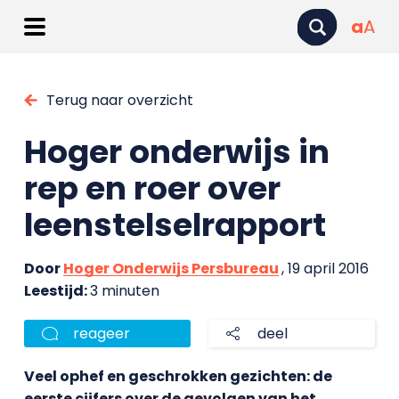
a
A
Terug naar overzicht
Hoger onderwijs in
rep en roer over
leenstelselrapport
Door
Hoger Onderwijs Persbureau
, 19 april 2016
Leestijd:
3 minuten
reageer
deel
Veel ophef en geschrokken gezichten: de
eerste cijfers over de gevolgen van het