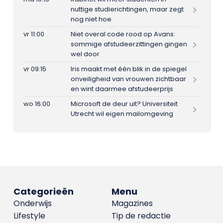
nuttige studierichtingen, maar zegt
nog niet hoe
vr 11:00
Niet overal code rood op Avans:
sommige afstudeerzittingen gingen
wel door
vr 09:15
Iris maakt met één blik in de spiegel
onveiligheid van vrouwen zichtbaar
en wint daarmee afstudeerprijs
wo 16:00
Microsoft de deur uit? Universiteit
Utrecht wil eigen mailomgeving
Categorieën
Menu
Onderwijs
Magazines
Lifestyle
Tip de redactie