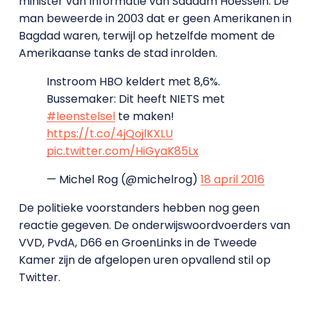
minister van Informatie van Saddam Hoessein. De
man beweerde in 2003 dat er geen Amerikanen in
Bagdad waren, terwijl op hetzelfde moment de
Amerikaanse tanks de stad inrolden.
Instroom HBO keldert met 8,6%.
Bussemaker: Dit heeft NIETS met
#leenstelsel
te maken!
https://t.co/4jQojlKXLU
pic.twitter.com/HiGyaK85Lx
— Michel Rog (@michelrog)
18 april 2016
De politieke voorstanders hebben nog geen
reactie gegeven. De onderwijswoordvoerders van
VVD, PvdA, D66 en GroenLinks in de Tweede
Kamer zijn de afgelopen uren opvallend stil op
Twitter.