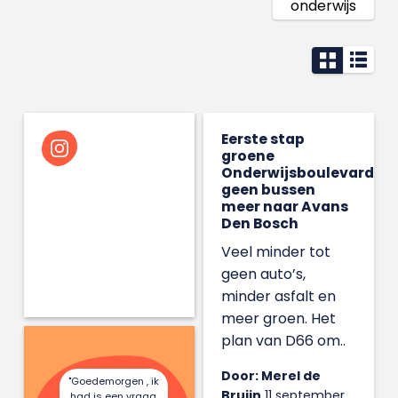
onderwijs
Eerste stap
groene
Onderwijsboulevard:
geen bussen
meer naar Avans
Den Bosch
Veel minder tot
geen auto’s,
minder asfalt en
meer groen. Het
plan van D66 om..
Door: Merel de
"Goedemorgen , ik
Bruijn
11 september
had is een vraag