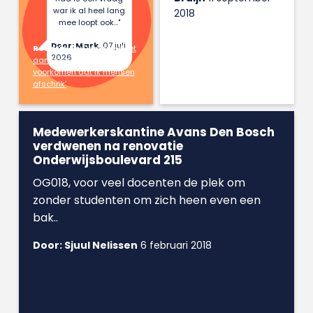
war ik al heel lang
2018
mee loopt ook..."
Door: Mark,
07 juli
Reactie op:
Danique doet
2026
aan hekserij: ‘Ik wil
voorkomen dat ik mensen
afschrik’
Medewerkerskantine Avans Den Bosch
verdwenen na renovatie
Onderwijsboulevard 215
OG018, voor veel docenten de plek om
zonder studenten om zich heen even een
bak..
Door: Sjuul Nelissen
6 februari 2018