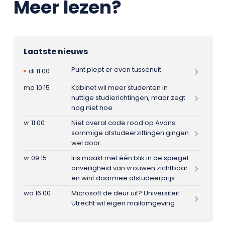
Meer lezen?
Laatste nieuws
Punt piept er even tussenuit
di 11:00
ma 10:15
Kabinet wil meer studenten in
nuttige studierichtingen, maar zegt
nog niet hoe
vr 11:00
Niet overal code rood op Avans:
sommige afstudeerzittingen gingen
wel door
vr 09:15
Iris maakt met één blik in de spiegel
onveiligheid van vrouwen zichtbaar
en wint daarmee afstudeerprijs
wo 16:00
Microsoft de deur uit? Universiteit
Utrecht wil eigen mailomgeving