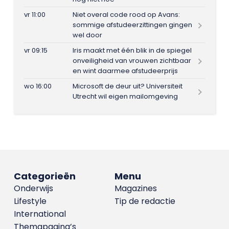
vr 11:00
Niet overal code rood op Avans:
sommige afstudeerzittingen gingen
wel door
vr 09:15
Iris maakt met één blik in de spiegel
onveiligheid van vrouwen zichtbaar
en wint daarmee afstudeerprijs
wo 16:00
Microsoft de deur uit? Universiteit
Utrecht wil eigen mailomgeving
Categorieën
Menu
Onderwijs
Magazines
Lifestyle
Tip de redactie
International
Themapagina’s