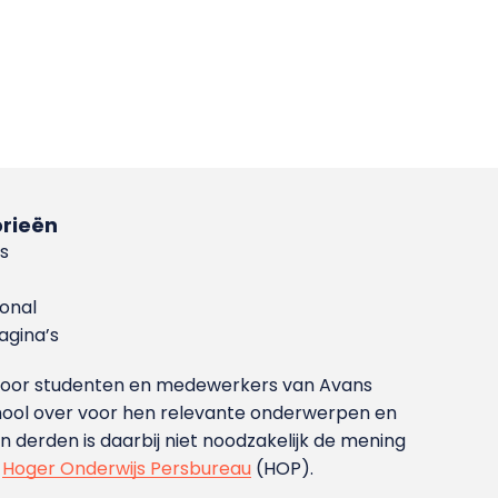
rieën
s
ional
gina’s
g voor studenten en medewerkers van Avans
ool over voor hen relevante onderwerpen en
derden is daarbij niet noodzakelijk de mening
t
Hoger Onderwijs Persbureau
(HOP).