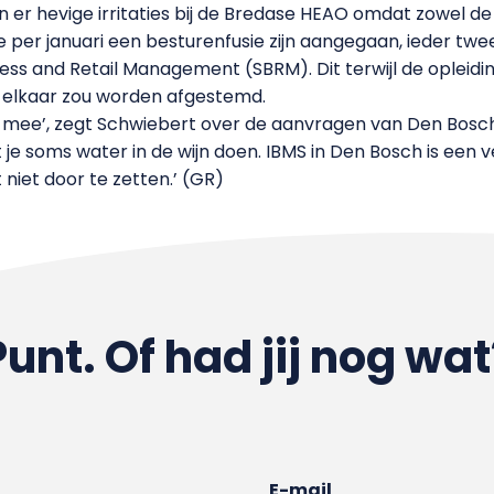
n er hevige irritaties bij de Bredase HEAO omdat zowel d
 per januari een besturenfusie zijn aangegaan, ieder tw
ess and Retail Management (SBRM). Dit terwijl de opleid
elkaar zou worden afgestemd.
g mee’, zegt Schwiebert over de aanvragen van Den Bosch
 soms water in de wijn doen. IBMS in Den Bosch is een ve
niet door te zetten.’ (GR)
Punt. Of had jij nog wat
E-mail