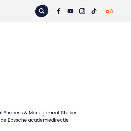
a
A
al Business & Management Studies
n de Bossche academiedirectie