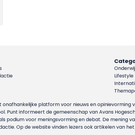
Catego
s
Onderwij
dactie
Lifestyle
Internat
Themapa
et onafhankelijke platform voor nieuws en opinievormin
ool. Punt informeert de gemeenschap van Avans Hogesch
als podium voor meningsvorming en debat. De mening van 
dactie. Op de website vinden lezers ook artikelen van he