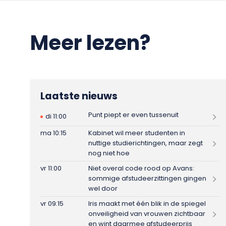
Meer lezen?
Laatste nieuws
Punt piept er even tussenuit
di 11:00
ma 10:15
Kabinet wil meer studenten in
nuttige studierichtingen, maar zegt
nog niet hoe
vr 11:00
Niet overal code rood op Avans:
sommige afstudeerzittingen gingen
wel door
vr 09:15
Iris maakt met één blik in de spiegel
onveiligheid van vrouwen zichtbaar
en wint daarmee afstudeerprijs