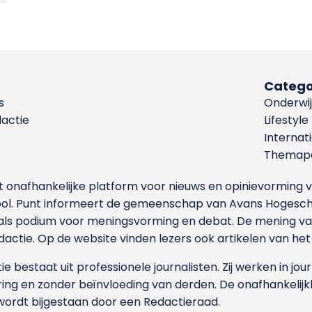
Catego
s
Onderwij
dactie
Lifestyle
Internat
Themapa
et onafhankelijke platform voor nieuws en opinievormin
ool. Punt informeert de gemeenschap van Avans Hogesch
als podium voor meningsvorming en debat. De mening van 
dactie. Op de website vinden lezers ook artikelen van he
e bestaat uit professionele journalisten. Zij werken in jour
ing en zonder beïnvloeding van derden. De onafhankelijk
wordt bijgestaan door een Redactieraad.