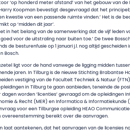
oor ‘op honderd meter afstand’ van het gebouw van de F
Harry Koopman bevestigt desgevraagd dat het principebe
een kwestie van een passende ruimte vinden.’ Het is de be
kt op ‘midden dit jaar’.
het in het belang van de samenwerking dat de vijf leden v
t goed voor de uitstraling naar buiten toe.’ De twee Boss
ds de besturenfusie op 1 januari j.l. nog altijd gescheiden
n Bosch.
rszetel ligt voor de hand vanwege de ligging midden tuss
nde jaren. In Tilburg is de nieuwe Stichting Brabantse H
iden vestiging van de Faculteit Techniek & Natuur (FTN
eidingen in Tilburg te gaan aanbieden, teneinde de posi
 dagen worden ‘licenties’ gevraagd om de opleidingen 
omie & Recht (MER) en Informatica & Informatiekunde (I
anvraag voor een Tilburgse opleiding HEAO Communicatie
s overeenstemming bereikt over die aanvragen.
 laat aantekenen, dat het aanvragen van de licensies no