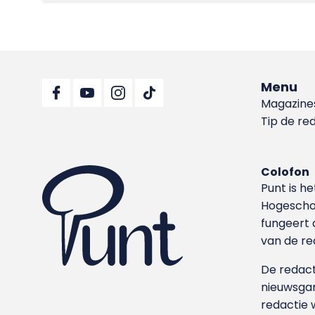
Menu
Magazine
Tip de re
Colofon
Punt is h
Hoge­sch
fungeert 
van de re
De redacti
nieuwsgar
redactie 