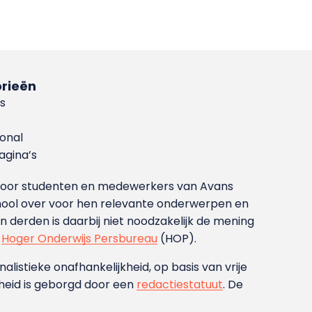
rieën
s
ional
gina’s
g voor studenten en medewerkers van Avans
ool over voor hen relevante onderwerpen en
derden is daarbij niet noodzakelijk de mening
t
Hoger Onderwijs Persbureau
(HOP).
nalistieke onafhankelijkheid, op basis van vrije
heid is geborgd door een
redactiestatuut
. De