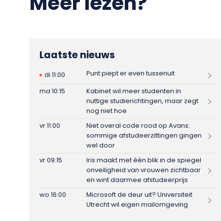
Meer lezen?
Laatste nieuws
Punt piept er even tussenuit
di 11:00
ma 10:15
Kabinet wil meer studenten in
nuttige studierichtingen, maar zegt
nog niet hoe
vr 11:00
Niet overal code rood op Avans:
sommige afstudeerzittingen gingen
wel door
vr 09:15
Iris maakt met één blik in de spiegel
onveiligheid van vrouwen zichtbaar
en wint daarmee afstudeerprijs
wo 16:00
Microsoft de deur uit? Universiteit
Utrecht wil eigen mailomgeving