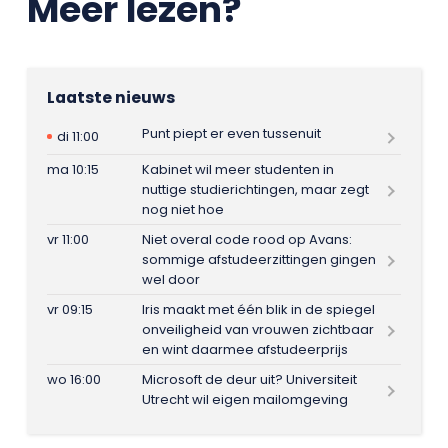
Meer lezen?
Laatste nieuws
Punt piept er even tussenuit
di 11:00
ma 10:15
Kabinet wil meer studenten in
nuttige studierichtingen, maar zegt
nog niet hoe
vr 11:00
Niet overal code rood op Avans:
sommige afstudeerzittingen gingen
wel door
vr 09:15
Iris maakt met één blik in de spiegel
onveiligheid van vrouwen zichtbaar
en wint daarmee afstudeerprijs
wo 16:00
Microsoft de deur uit? Universiteit
Utrecht wil eigen mailomgeving