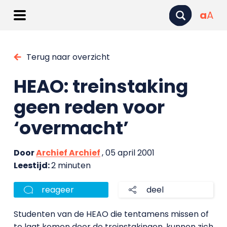
a
A
Terug naar overzicht
HEAO: treinstaking
geen reden voor
‘overmacht’
Door
Archief Archief
, 05 april 2001
Leestijd:
2 minuten
reageer
deel
Studenten van de HEAO die tentamens missen of
te laat komen door de treinstakingen, kunnen zich