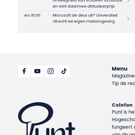
onveiligheid van vrouwen zichtbaar
en wint daarmee afstudeerprijs
wo 16:00
Microsoft de deur uit? Universiteit
Utrecht wil eigen mailomgeving
Menu
Magazine
Tip de re
Colofon
Punt is h
Hoge­sch
fungeert 
van de re