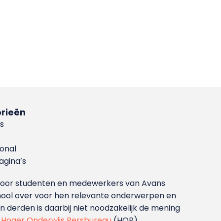
rieën
s
ional
gina’s
g voor studenten en medewerkers van Avans
ool over voor hen relevante onderwerpen en
derden is daarbij niet noodzakelijk de mening
t
Hoger Onderwijs Persbureau
(HOP).