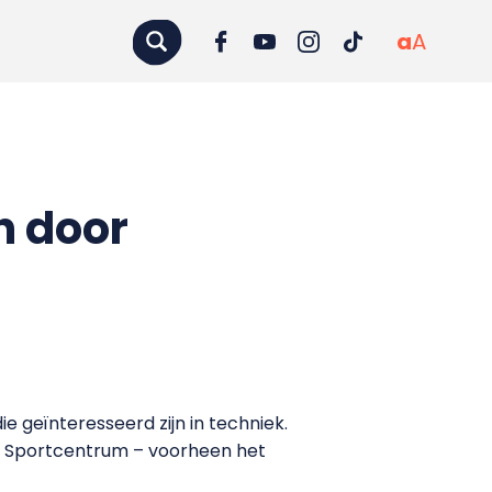
a
A
h door
e geïnteresseerd zijn in techniek.
lag Sportcentrum – voorheen het