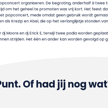
opconcert organiseren. De begroting, anderhalf à twee to
ijd om het geheel te promoten was vrij kort. Het feest d
het popconcert, mede omdat geen gebruik wordt gemaak
 als Krezip en Abel, die op het verlanglijstje stonden van
 dj Moore en dj Erick E, terwijl twee podia worden gepl
nen strijden. Het één en ander kan worden gevolgd op 
Punt. Of had jij nog wat