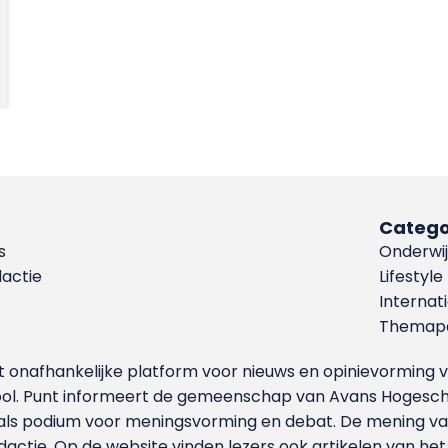
Catego
s
Onderwij
dactie
Lifestyle
Internat
Themapa
et onafhankelijke platform voor nieuws en opinievormin
ool. Punt informeert de gemeenschap van Avans Hogesch
als podium voor meningsvorming en debat. De mening van 
dactie. Op de website vinden lezers ook artikelen van he