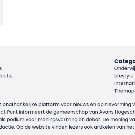
Catego
s
Onderwij
dactie
Lifestyle
Internat
Themapa
et onafhankelijke platform voor nieuws en opinievormin
ool. Punt informeert de gemeenschap van Avans Hogesch
als podium voor meningsvorming en debat. De mening van 
dactie. Op de website vinden lezers ook artikelen van he