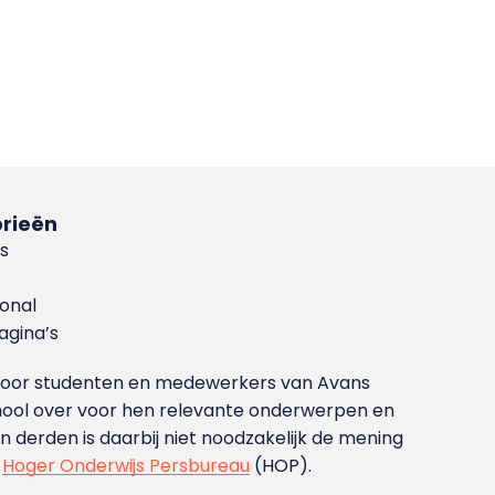
rieën
s
ional
gina’s
g voor studenten en medewerkers van Avans
ool over voor hen relevante onderwerpen en
derden is daarbij niet noodzakelijk de mening
t
Hoger Onderwijs Persbureau
(HOP).