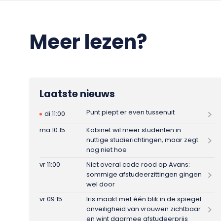
Meer lezen?
Laatste nieuws
Punt piept er even tussenuit
di 11:00
ma 10:15
Kabinet wil meer studenten in
nuttige studierichtingen, maar zegt
nog niet hoe
vr 11:00
Niet overal code rood op Avans:
sommige afstudeerzittingen gingen
wel door
vr 09:15
Iris maakt met één blik in de spiegel
onveiligheid van vrouwen zichtbaar
en wint daarmee afstudeerprijs