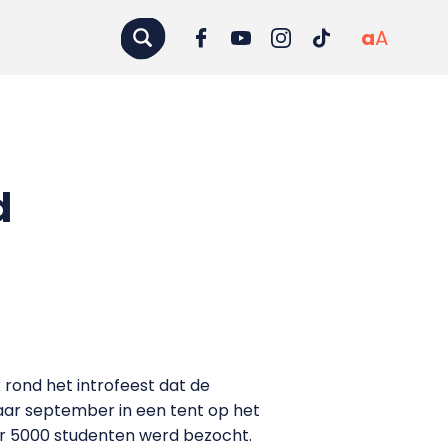
a
A
d
ond het introfeest dat de
aar september in een tent op het
r 5000 studenten werd bezocht.