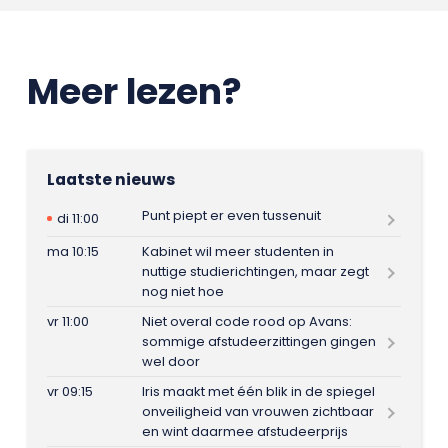
Meer lezen?
Laatste nieuws
Punt piept er even tussenuit
di 11:00
ma 10:15
Kabinet wil meer studenten in
nuttige studierichtingen, maar zegt
nog niet hoe
vr 11:00
Niet overal code rood op Avans:
sommige afstudeerzittingen gingen
wel door
vr 09:15
Iris maakt met één blik in de spiegel
onveiligheid van vrouwen zichtbaar
en wint daarmee afstudeerprijs