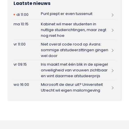
Laatste nieuws
Punt piept er even tussenuit
di 11:00
ma 10:15
Kabinet wil meer studenten in
nuttige studierichtingen, maar zegt
nog niet hoe
vr 11:00
Niet overal code rood op Avans:
sommige afstudeerzittingen gingen
wel door
vr 09:15
Iris maakt met één blik in de spiegel
onveiligheid van vrouwen zichtbaar
en wint daarmee afstudeerprijs
wo 16:00
Microsoft de deur uit? Universiteit
Utrecht wil eigen mailomgeving