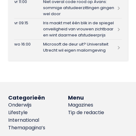
vr 11:00
Niet overal code rood op Avans:
sommige afstudeerzittingen gingen
wel door
vr 09:15
Iris maakt met één blik in de spiegel
onveiligheid van vrouwen zichtbaar
en wint daarmee afstudeerprijs
wo 16:00
Microsoft de deur uit? Universiteit
Utrecht wil eigen mailomgeving
Categorieën
Menu
Onderwijs
Magazines
Lifestyle
Tip de redactie
International
Themapagina’s