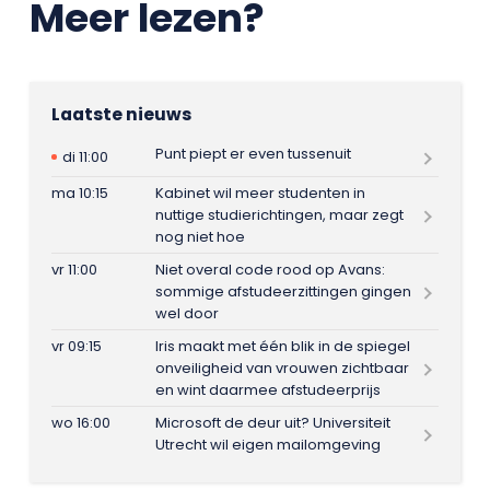
Meer lezen?
Laatste nieuws
Punt piept er even tussenuit
di 11:00
ma 10:15
Kabinet wil meer studenten in
nuttige studierichtingen, maar zegt
nog niet hoe
vr 11:00
Niet overal code rood op Avans:
sommige afstudeerzittingen gingen
wel door
vr 09:15
Iris maakt met één blik in de spiegel
onveiligheid van vrouwen zichtbaar
en wint daarmee afstudeerprijs
wo 16:00
Microsoft de deur uit? Universiteit
Utrecht wil eigen mailomgeving