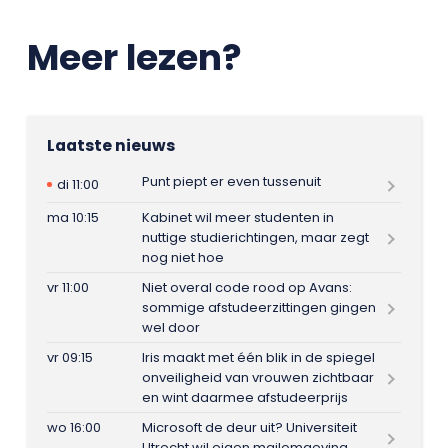
Meer lezen?
Laatste nieuws
Punt piept er even tussenuit
di 11:00
ma 10:15
Kabinet wil meer studenten in
nuttige studierichtingen, maar zegt
nog niet hoe
vr 11:00
Niet overal code rood op Avans:
sommige afstudeerzittingen gingen
wel door
vr 09:15
Iris maakt met één blik in de spiegel
onveiligheid van vrouwen zichtbaar
en wint daarmee afstudeerprijs
wo 16:00
Microsoft de deur uit? Universiteit
Utrecht wil eigen mailomgeving