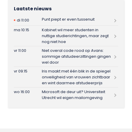
Laatste nieuws
Punt piept er even tussenuit
di 11:00
ma 10:15
Kabinet wil meer studenten in
nuttige studierichtingen, maar zegt
nog niet hoe
vr 11:00
Niet overal code rood op Avans:
sommige afstudeerzittingen gingen
wel door
vr 09:15
Iris maakt met één blik in de spiegel
onveiligheid van vrouwen zichtbaar
en wint daarmee afstudeerprijs
wo 16:00
Microsoft de deur uit? Universiteit
Utrecht wil eigen mailomgeving