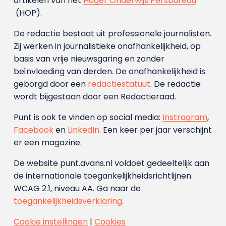
artikelen van het
Hoger Onderwijs Persbureau
(HOP).
De redactie bestaat uit professionele journalisten.
Zij werken in journalistieke onafhankelijkheid, op
basis van vrije nieuwsgaring en zonder
beïnvloeding van derden. De onafhankelijkheid is
geborgd door een
redactiestatuut
. De redactie
wordt bijgestaan door een Redactieraad.
Punt is ook te vinden op social media:
Instragram
,
Facebook
en
LinkedIn
. Een keer per jaar verschijnt
er een magazine.
De website punt.avans.nl voldoet gedeeltelijk aan
de internationale toegankelijkheidsrichtlijnen
WCAG 2.1, niveau AA. Ga naar de
toegankelijkheidsverklaring
.
Cookie instellingen
|
Cookies