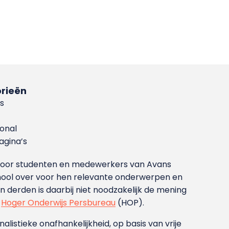
rieën
s
ional
gina’s
g voor studenten en medewerkers van Avans
ool over voor hen relevante onderwerpen en
derden is daarbij niet noodzakelijk de mening
t
Hoger Onderwijs Persbureau
(HOP).
nalistieke onafhankelijkheid, op basis van vrije