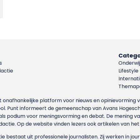
Catego
s
Onderwij
dactie
Lifestyle
Internat
Themapa
et onafhankelijke platform voor nieuws en opinievormin
ool. Punt informeert de gemeenschap van Avans Hogesch
als podium voor meningsvorming en debat. De mening van 
dactie. Op de website vinden lezers ook artikelen van he
e bestaat uit professionele journalisten. Zij werken in jour