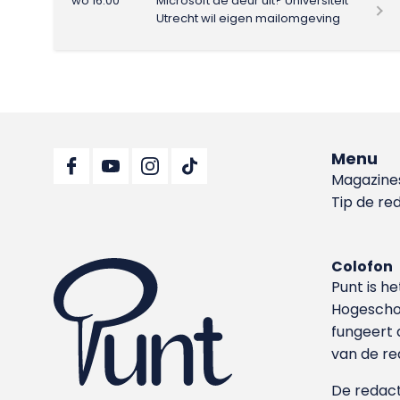
wo 16:00
Microsoft de deur uit? Universiteit
Utrecht wil eigen mailomgeving
Menu
Magazine
Tip de re
Colofon
Punt is h
Hoge­sch
fungeert 
van de re
De redacti