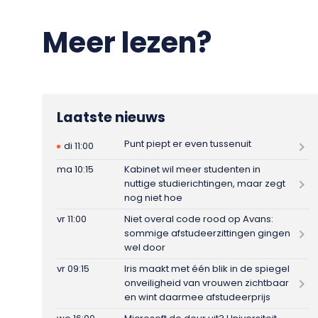
Meer lezen?
Laatste nieuws
Punt piept er even tussenuit
di 11:00
ma 10:15
Kabinet wil meer studenten in
nuttige studierichtingen, maar zegt
nog niet hoe
vr 11:00
Niet overal code rood op Avans:
sommige afstudeerzittingen gingen
wel door
vr 09:15
Iris maakt met één blik in de spiegel
onveiligheid van vrouwen zichtbaar
en wint daarmee afstudeerprijs