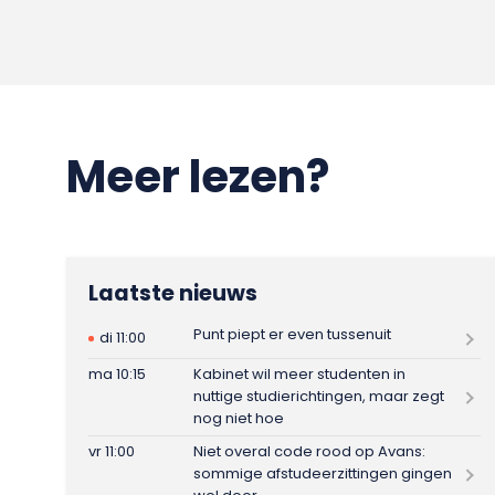
Meer lezen?
Laatste nieuws
Punt piept er even tussenuit
di 11:00
ma 10:15
Kabinet wil meer studenten in
nuttige studierichtingen, maar zegt
nog niet hoe
vr 11:00
Niet overal code rood op Avans:
sommige afstudeerzittingen gingen