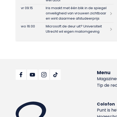
wel door
vr 09:15
Iris maakt met één blik in de spiegel
onveiligheid van vrouwen zichtbaar
en wint daarmee afstudeerprijs
wo 16:00
Microsoft de deur uit? Universiteit
Utrecht wil eigen mailomgeving
Menu
Magazine
Tip de re
Colofon
Punt is h
Hoge­sch