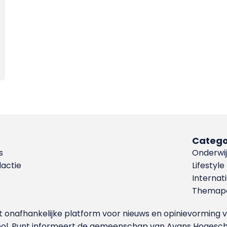
Catego
s
Onderwij
dactie
Lifestyle
Internat
Themapa
et onafhankelijke platform voor nieuws en opinievormin
ool. Punt informeert de gemeenschap van Avans Hogesch