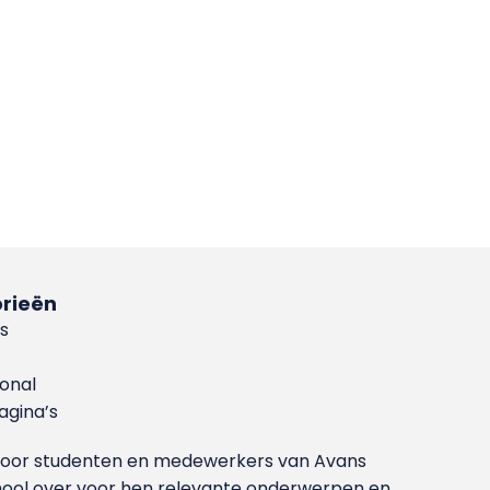
rieën
s
ional
gina’s
g voor studenten en medewerkers van Avans
ool over voor hen relevante onderwerpen en