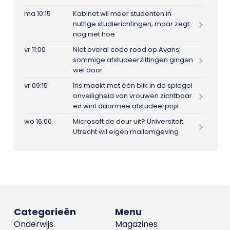
ma 10:15
Kabinet wil meer studenten in
nuttige studierichtingen, maar zegt
nog niet hoe
vr 11:00
Niet overal code rood op Avans:
sommige afstudeerzittingen gingen
wel door
vr 09:15
Iris maakt met één blik in de spiegel
onveiligheid van vrouwen zichtbaar
en wint daarmee afstudeerprijs
wo 16:00
Microsoft de deur uit? Universiteit
Utrecht wil eigen mailomgeving
Categorieën
Menu
Onderwijs
Magazines