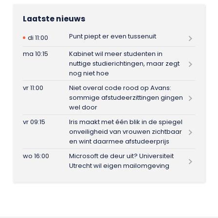
Laatste nieuws
Punt piept er even tussenuit
di 11:00
ma 10:15
Kabinet wil meer studenten in
nuttige studierichtingen, maar zegt
nog niet hoe
vr 11:00
Niet overal code rood op Avans:
sommige afstudeerzittingen gingen
wel door
vr 09:15
Iris maakt met één blik in de spiegel
onveiligheid van vrouwen zichtbaar
en wint daarmee afstudeerprijs
wo 16:00
Microsoft de deur uit? Universiteit
Utrecht wil eigen mailomgeving