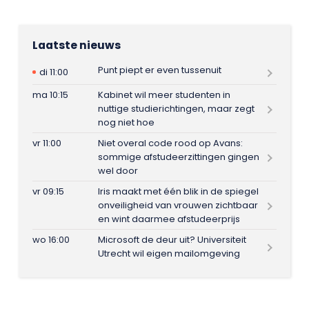
Laatste nieuws
Punt piept er even tussenuit
di 11:00
ma 10:15
Kabinet wil meer studenten in
nuttige studierichtingen, maar zegt
nog niet hoe
vr 11:00
Niet overal code rood op Avans:
sommige afstudeerzittingen gingen
wel door
vr 09:15
Iris maakt met één blik in de spiegel
onveiligheid van vrouwen zichtbaar
en wint daarmee afstudeerprijs
wo 16:00
Microsoft de deur uit? Universiteit
Utrecht wil eigen mailomgeving