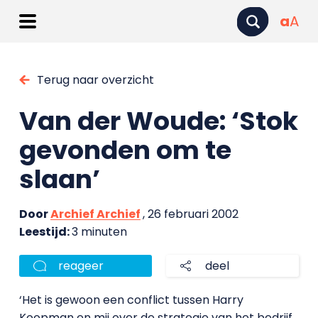
a
A
Terug naar overzicht
Van der Woude: ‘Stok
gevonden om te
slaan’
Door
Archief Archief
, 26 februari 2002
Leestijd:
3 minuten
reageer
deel
‘Het is gewoon een conflict tussen Harry
Koopman en mij over de strategie van het bedrijf.