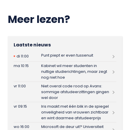
Meer lezen?
Laatste nieuws
Punt piept er even tussenuit
di 11:00
ma 10:15
Kabinet wil meer studenten in
nuttige studierichtingen, maar zegt
nog niet hoe
vr 11:00
Niet overal code rood op Avans:
sommige afstudeerzittingen gingen
wel door
vr 09:15
Iris maakt met één blik in de spiegel
onveiligheid van vrouwen zichtbaar
en wint daarmee afstudeerprijs
wo 16:00
Microsoft de deur uit? Universiteit