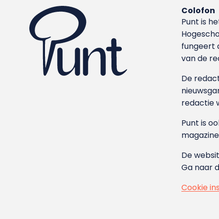
Colofon
Punt is h
Hoge­sch
fungeert 
van de re
De redacti
nieuwsgar
redactie 
Punt is o
magazine
De websit
Ga naar 
Cookie in