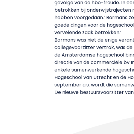
gevolge van de hbo-fraude. In een
betrokken bij onderwijstrajecten
hebben voorgedaan.’ Bormans zelf z
goede dingen voor de hogeschool h
vervelende zaak betrokken.’
Bormans was niet de enige verant
collegevoorzitter vertrok, was de
de Amsterdamse hogeschool binne
directie van de commerciële bv I
enkele samenwerkende hogeschole
Hogeschool van Utrecht en de Hoge
september a.s. wordt die samenw
De nieuwe bestuursvoorzitter va