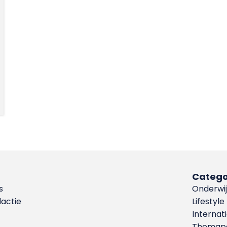
Catego
s
Onderwij
dactie
Lifestyle
Internat
Themapa