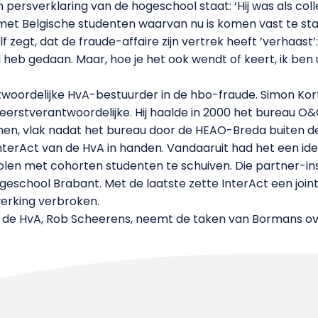
 persverklaring van de hogeschool staat: ‘Hij was als col
 met Belgische studenten waarvan nu is komen vast te s
egt, dat de fraude-affaire zijn vertrek heeft ‘verhaast’: 
eb gedaan. Maar, hoe je het ook wendt of keert, ik ben ui
woordelijke HvA-bestuurder in de hbo-fraude. Simon Korte
 eerstverantwoordelijke. Hij haalde in 2000 het bureau O&O
n, vlak nadat het bureau door de HEAO-Breda buiten d
nterAct van de HvA in handen. Vandaaruit had het een ide
n met cohorten studenten te schuiven. Die partner-ins
school Brabant. Met de laatste zette InterAct een joint 
erking verbroken.
n de HvA, Rob Scheerens, neemt de taken van Bormans ov