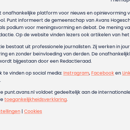
et onafhankelijke platform voor nieuws en opinievormin
ool. Punt informeert de gemeenschap van Avans Hogesch
als podium voor meningsvorming en debat. De mening van 
dactie. Op de website vinden lezers ook artikelen van he
e bestaat uit professionele journalisten. Zij werken in jour
ing en zonder beïnvloeding van derden. De onafhankelijk
wordt bijgestaan door een Redactieraad.
ok te vinden op social media:
Instragram
,
Facebook
en
Lin
.
e punt.avans.nl voldoet gedeeltelijk aan de internationale
de
toegankelijkheidsverklaring
.
stellingen
|
Cookies