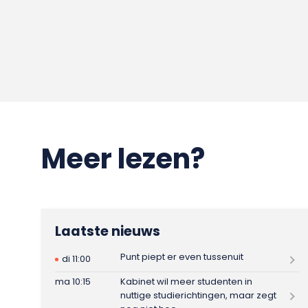
Meer lezen?
Laatste nieuws
Punt piept er even tussenuit
di 11:00
ma 10:15
Kabinet wil meer studenten in
nuttige studierichtingen, maar zegt