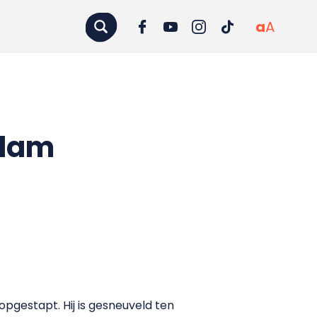
a
A
rdam
pgestapt. Hij is gesneuveld ten