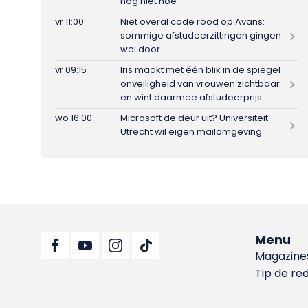
nog niet hoe
vr 11:00
Niet overal code rood op Avans:
sommige afstudeerzittingen gingen
wel door
vr 09:15
Iris maakt met één blik in de spiegel
onveiligheid van vrouwen zichtbaar
en wint daarmee afstudeerprijs
wo 16:00
Microsoft de deur uit? Universiteit
Utrecht wil eigen mailomgeving
Menu
Magazine
Tip de re