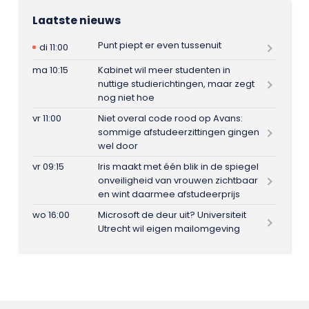
Laatste nieuws
Punt piept er even tussenuit
di 11:00
ma 10:15
Kabinet wil meer studenten in
nuttige studierichtingen, maar zegt
nog niet hoe
vr 11:00
Niet overal code rood op Avans:
sommige afstudeerzittingen gingen
wel door
vr 09:15
Iris maakt met één blik in de spiegel
onveiligheid van vrouwen zichtbaar
en wint daarmee afstudeerprijs
wo 16:00
Microsoft de deur uit? Universiteit
Utrecht wil eigen mailomgeving