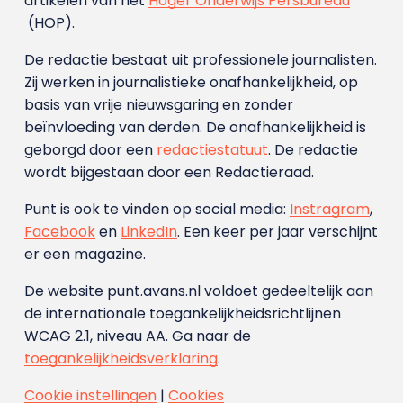
artikelen van het
Hoger Onderwijs Persbureau
(HOP).
De redactie bestaat uit professionele journalisten.
Zij werken in journalistieke onafhankelijkheid, op
basis van vrije nieuwsgaring en zonder
beïnvloeding van derden. De onafhankelijkheid is
geborgd door een
redactiestatuut
. De redactie
wordt bijgestaan door een Redactieraad.
Punt is ook te vinden op social media:
Instragram
,
Facebook
en
LinkedIn
. Een keer per jaar verschijnt
er een magazine.
De website punt.avans.nl voldoet gedeeltelijk aan
de internationale toegankelijkheidsrichtlijnen
WCAG 2.1, niveau AA. Ga naar de
toegankelijkheidsverklaring
.
Cookie instellingen
|
Cookies