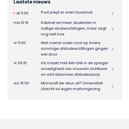
Laatste nieuws
Punt piept er even tussenuit
di 11:00
ma 10:15
Kabinet wil meer studenten in
nuttige studierichtingen, maar zegt
nog niet hoe
vr 11:00
Niet overal code rood op Avans:
sommige afstudeerzittingen gingen
wel door
vr 09:15
Iris maakt met één blik in de spiegel
onveiligheid van vrouwen zichtbaar
en wint daarmee afstudeerprijs
wo 16:00
Microsoft de deur uit? Universiteit
Utrecht wil eigen mailomgeving