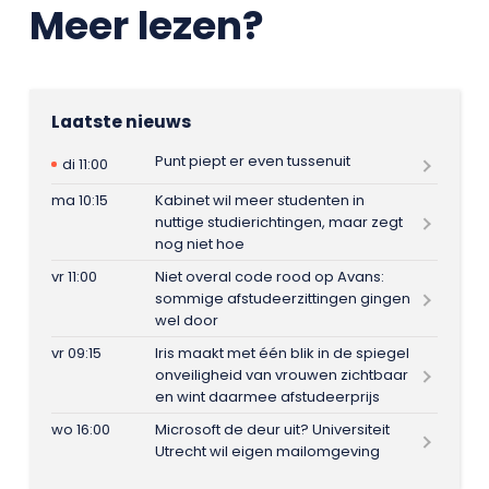
Meer lezen?
Laatste nieuws
Punt piept er even tussenuit
di 11:00
ma 10:15
Kabinet wil meer studenten in
nuttige studierichtingen, maar zegt
nog niet hoe
vr 11:00
Niet overal code rood op Avans:
sommige afstudeerzittingen gingen
wel door
vr 09:15
Iris maakt met één blik in de spiegel
onveiligheid van vrouwen zichtbaar
en wint daarmee afstudeerprijs
wo 16:00
Microsoft de deur uit? Universiteit
Utrecht wil eigen mailomgeving