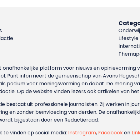
Catego
s
Onderwij
dactie
Lifestyle
Internat
Themapa
et onafhankelijke platform voor nieuws en opinievormin
ool. Punt informeert de gemeenschap van Avans Hogesch
als podium voor meningsvorming en debat. De mening van 
dactie. Op de website vinden lezers ook artikelen van he
e bestaat uit professionele journalisten. Zij werken in jour
ing en zonder beïnvloeding van derden. De onafhankelijk
wordt bijgestaan door een Redactieraad.
ok te vinden op social media:
Instragram
,
Facebook
en
Lin