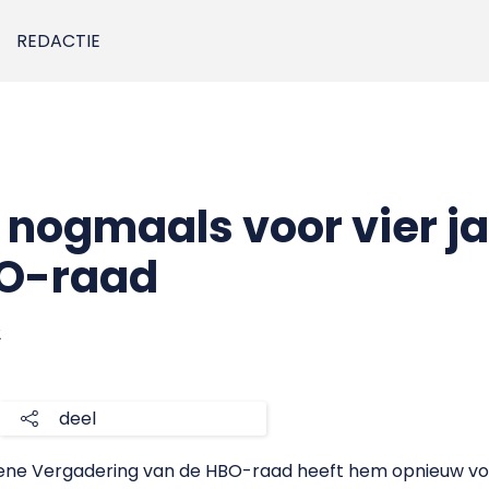
REDACTIE
e nogmaals voor vier j
BO-raad
2
deel
emene Vergadering van de HBO-raad heeft hem opnieuw vo