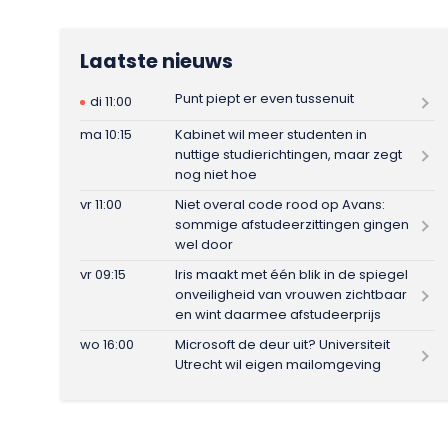
Laatste nieuws
Punt piept er even tussenuit
di 11:00
ma 10:15
Kabinet wil meer studenten in
nuttige studierichtingen, maar zegt
nog niet hoe
vr 11:00
Niet overal code rood op Avans:
sommige afstudeerzittingen gingen
wel door
vr 09:15
Iris maakt met één blik in de spiegel
onveiligheid van vrouwen zichtbaar
en wint daarmee afstudeerprijs
wo 16:00
Microsoft de deur uit? Universiteit
Utrecht wil eigen mailomgeving