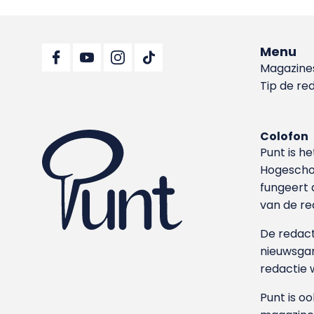
Menu
Magazine
Tip de re
Colofon
Punt is h
Hoge­sch
fungeert 
van de re
De redacti
nieuwsgar
redactie 
Punt is o