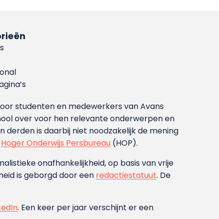
rieën
s
ional
gina’s
g voor studenten en medewerkers van Avans
ool over voor hen relevante onderwerpen en
derden is daarbij niet noodzakelijk de mening
t
Hoger Onderwijs Persbureau
(HOP).
nalistieke onafhankelijkheid, op basis van vrije
heid is geborgd door een
redactiestatuut
. De
kedIn
. Een keer per jaar verschijnt er een