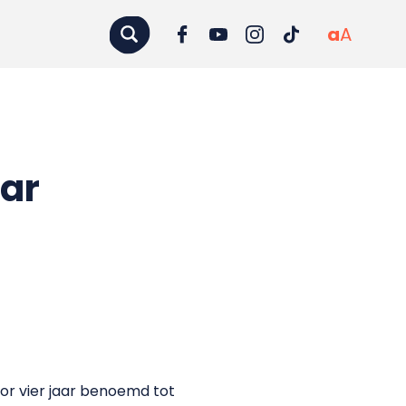
a
A
aar
or vier jaar benoemd tot