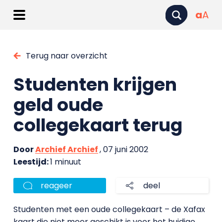
a
A
Terug naar overzicht
Studenten krijgen
geld oude
collegekaart terug
Door
Archief Archief
, 07 juni 2002
Leestijd:
1 minuut
reageer
deel
Studenten met een oude collegekaart – de Xafax
kaart die niet meer geschikt is voor het huidige