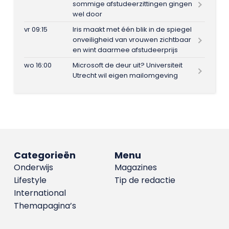
sommige afstudeerzittingen gingen
wel door
vr 09:15
Iris maakt met één blik in de spiegel
onveiligheid van vrouwen zichtbaar
en wint daarmee afstudeerprijs
wo 16:00
Microsoft de deur uit? Universiteit
Utrecht wil eigen mailomgeving
Categorieën
Menu
Onderwijs
Magazines
Lifestyle
Tip de redactie
International
Themapagina’s