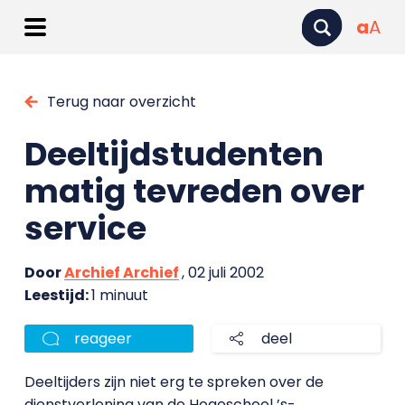
a
A
Terug naar overzicht
Deeltijdstudenten
matig tevreden over
service
Door
Archief Archief
, 02 juli 2002
Leestijd:
1 minuut
reageer
deel
Deeltijders zijn niet erg te spreken over de
dienstverlening van de Hogeschool ’s-