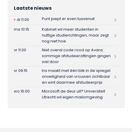
Laatste nieuws
Punt piept er even tussenuit
di 11:00
ma 10:15
Kabinet wil meer studenten in
nuttige studierichtingen, maar zegt
nog niet hoe
vr 11:00
Niet overal code rood op Avans:
sommige afstudeerzittingen gingen
wel door
vr 09:15
Iris maakt met één blik in de spiegel
onveiligheid van vrouwen zichtbaar
en wint daarmee afstudeerprijs
wo 16:00
Microsoft de deur uit? Universiteit
Utrecht wil eigen mailomgeving