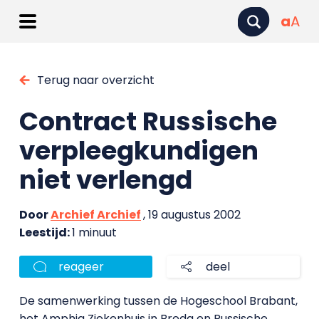
a
A
Terug naar overzicht
Contract Russische
verpleegkundigen
niet verlengd
Door
Archief Archief
, 19 augustus 2002
Leestijd:
1 minuut
reageer
deel
De samenwerking tussen de Hogeschool Brabant,
het Amphia Ziekenhuis in Breda en Russische