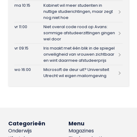
ma 10:15
Kabinet wil meer studenten in
nuttige studierichtingen, maar zegt
nog niet hoe
vr 11:00
Niet overal code rood op Avans:
sommige afstudeerzittingen gingen
wel door
vr 09:15
Iris maakt met één blik in de spiegel
onveiligheid van vrouwen zichtbaar
en wint daarmee afstudeerprijs
wo 16:00
Microsoft de deur uit? Universiteit
Utrecht wil eigen mailomgeving
Categorieën
Menu
Onderwijs
Magazines