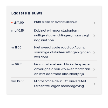
Laatste nieuws
Punt piept er even tussenuit
di 11:00
ma 10:15
Kabinet wil meer studenten in
nuttige studierichtingen, maar zegt
nog niet hoe
vr 11:00
Niet overal code rood op Avans:
sommige afstudeerzittingen gingen
wel door
vr 09:15
Iris maakt met één blik in de spiegel
onveiligheid van vrouwen zichtbaar
en wint daarmee afstudeerprijs
wo 16:00
Microsoft de deur uit? Universiteit
Utrecht wil eigen mailomgeving