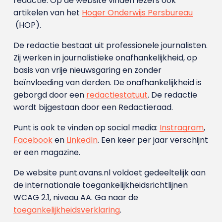
redactie. Op de website vinden lezers ook
artikelen van het
Hoger Onderwijs Persbureau
(HOP).
De redactie bestaat uit professionele journalisten.
Zij werken in journalistieke onafhankelijkheid, op
basis van vrije nieuwsgaring en zonder
beïnvloeding van derden. De onafhankelijkheid is
geborgd door een
redactiestatuut
. De redactie
wordt bijgestaan door een Redactieraad.
Punt is ook te vinden op social media:
Instragram
,
Facebook
en
LinkedIn
. Een keer per jaar verschijnt
er een magazine.
De website punt.avans.nl voldoet gedeeltelijk aan
de internationale toegankelijkheidsrichtlijnen
WCAG 2.1, niveau AA. Ga naar de
toegankelijkheidsverklaring
.