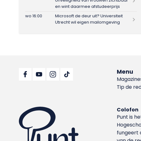
onveiligheid van vrouwen zichtbaar
en wint daarmee afstudeerprijs
wo 16:00
Microsoft de deur uit? Universiteit
Utrecht wil eigen mailomgeving
Menu
Magazine
Tip de re
Colofon
Punt is h
Hoge­sch
fungeert 
van de re