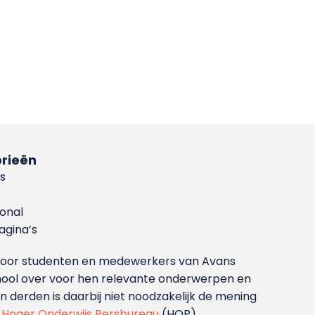
rieën
s
ional
gina’s
g voor studenten en medewerkers van Avans
ool over voor hen relevante onderwerpen en
derden is daarbij niet noodzakelijk de mening
t
Hoger Onderwijs Persbureau
(HOP).