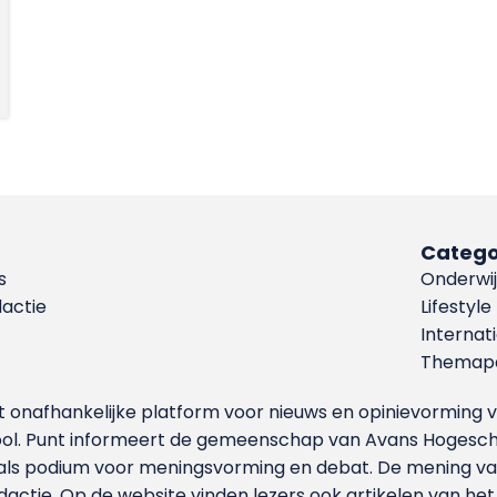
Catego
s
Onderwij
dactie
Lifestyle
Internat
Themapa
et onafhankelijke platform voor nieuws en opinievormin
ool. Punt informeert de gemeenschap van Avans Hogesch
als podium voor meningsvorming en debat. De mening van 
dactie. Op de website vinden lezers ook artikelen van he