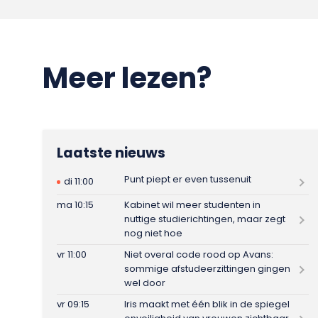
Meer lezen?
Laatste nieuws
Punt piept er even tussenuit
di 11:00
ma 10:15
Kabinet wil meer studenten in
nuttige studierichtingen, maar zegt
nog niet hoe
vr 11:00
Niet overal code rood op Avans:
sommige afstudeerzittingen gingen
wel door
vr 09:15
Iris maakt met één blik in de spiegel