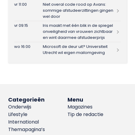
vr 11:00
Niet overal code rood op Avans:
sommige afstudeerzittingen gingen
wel door
vr 09:15
Iris maakt met één blik in de spiegel
onveiligheid van vrouwen zichtbaar
en wint daarmee afstudeerprijs
wo 16:00
Microsoft de deur uit? Universiteit
Utrecht wil eigen mailomgeving
Categorieën
Menu
Onderwijs
Magazines
Lifestyle
Tip de redactie
International
Themapagina’s