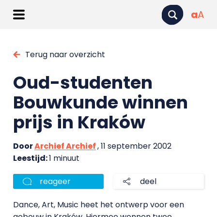
a
A
Terug naar overzicht
Oud-studenten
Bouwkunde winnen
prijs in Kraków
Door
Archief Archief
, 11 september 2002
Leestijd:
1 minuut
reageer
deel
Dance, Art, Music heet het ontwerp voor een
gebouw in Kraków. Hiermee wonnen twee