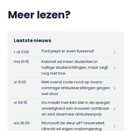
Meer lezen?
Laatste nieuws
Punt piept er even tussenuit
di 11:00
ma 10:15
Kabinet wil meer studenten in
nuttige studierichtingen, maar zegt
nog niet hoe
vr 11:00
Niet overal code rood op Avans:
sommige afstudeerzittingen gingen
wel door
vr 09:15
Iris maakt met één blik in de spiegel
onveiligheid van vrouwen zichtbaar
en wint daarmee afstudeerprijs
wo 16:00
Microsoft de deur uit? Universiteit
Utrecht wil eigen mailomgeving