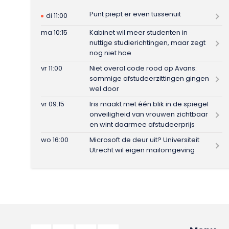
Punt piept er even tussenuit
di 11:00
ma 10:15
Kabinet wil meer studenten in
nuttige studierichtingen, maar zegt
nog niet hoe
vr 11:00
Niet overal code rood op Avans:
sommige afstudeerzittingen gingen
wel door
vr 09:15
Iris maakt met één blik in de spiegel
onveiligheid van vrouwen zichtbaar
en wint daarmee afstudeerprijs
wo 16:00
Microsoft de deur uit? Universiteit
Utrecht wil eigen mailomgeving