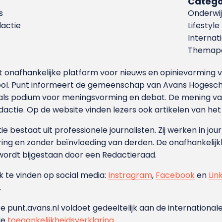
Catego
s
Onderwij
dactie
Lifestyle
Internat
Themapa
et onafhankelijke platform voor nieuws en opinievormin
ool. Punt informeert de gemeenschap van Avans Hogesch
als podium voor meningsvorming en debat. De mening van 
dactie. Op de website vinden lezers ook artikelen van he
e bestaat uit professionele journalisten. Zij werken in jour
ing en zonder beïnvloeding van derden. De onafhankelijk
wordt bijgestaan door een Redactieraad.
ok te vinden op social media:
Instragram
,
Facebook
en
Lin
.
e punt.avans.nl voldoet gedeeltelijk aan de internationale
de
toegankelijkheidsverklaring
.