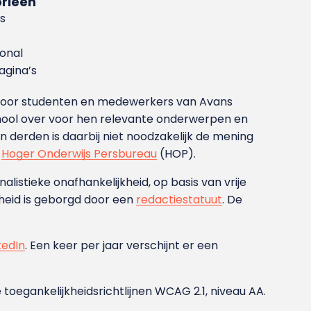
rieën
s
ional
gina’s
g voor studenten en medewerkers van Avans
ool over voor hen relevante onderwerpen en
derden is daarbij niet noodzakelijk de mening
t
Hoger Onderwijs Persbureau
(HOP).
nalistieke onafhankelijkheid, op basis van vrije
heid is geborgd door een
redactiestatuut
. De
kedIn
. Een keer per jaar verschijnt er een
 toegankelijkheidsrichtlijnen WCAG 2.1, niveau AA.