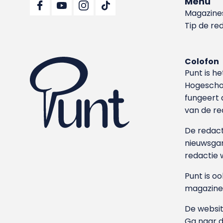
Menu
Magazine
Tip de re
Colofon
Punt is h
Hoge­sch
fungeert 
van de re
De redacti
nieuwsgar
redactie 
Punt is o
magazine
De websit
Ga naar 