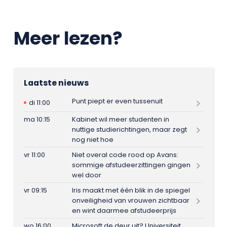
Meer lezen?
Laatste nieuws
Punt piept er even tussenuit
di 11:00
ma 10:15
Kabinet wil meer studenten in
nuttige studierichtingen, maar zegt
nog niet hoe
vr 11:00
Niet overal code rood op Avans:
sommige afstudeerzittingen gingen
wel door
vr 09:15
Iris maakt met één blik in de spiegel
onveiligheid van vrouwen zichtbaar
en wint daarmee afstudeerprijs
wo 16:00
Microsoft de deur uit? Universiteit