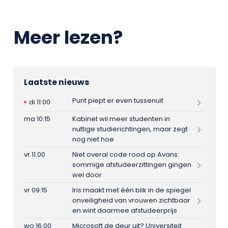
Meer lezen?
Laatste nieuws
Punt piept er even tussenuit
di 11:00
ma 10:15
Kabinet wil meer studenten in
nuttige studierichtingen, maar zegt
nog niet hoe
vr 11:00
Niet overal code rood op Avans:
sommige afstudeerzittingen gingen
wel door
vr 09:15
Iris maakt met één blik in de spiegel
onveiligheid van vrouwen zichtbaar
en wint daarmee afstudeerprijs
wo 16:00
Microsoft de deur uit? Universiteit