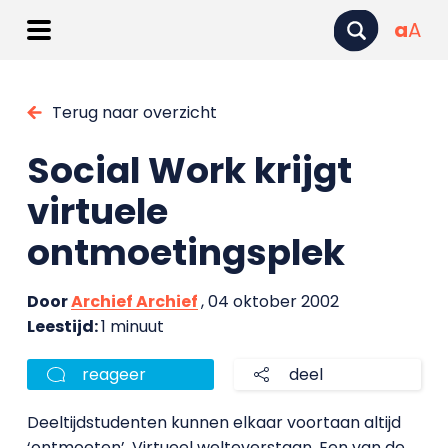
a
A
Terug naar overzicht
Social Work krijgt
virtuele
ontmoetingsplek
Door
Archief Archief
, 04 oktober 2002
Leestijd:
1 minuut
reageer
deel
Deeltijdstudenten kunnen elkaar voortaan altijd
‘ontmoeten’. Virtueel welteverstaan. Een van de