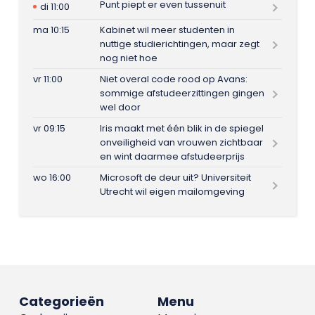
Punt piept er even tussenuit
di 11:00
ma 10:15
Kabinet wil meer studenten in
nuttige studierichtingen, maar zegt
nog niet hoe
vr 11:00
Niet overal code rood op Avans:
sommige afstudeerzittingen gingen
wel door
vr 09:15
Iris maakt met één blik in de spiegel
onveiligheid van vrouwen zichtbaar
en wint daarmee afstudeerprijs
wo 16:00
Microsoft de deur uit? Universiteit
Utrecht wil eigen mailomgeving
Categorieën
Menu