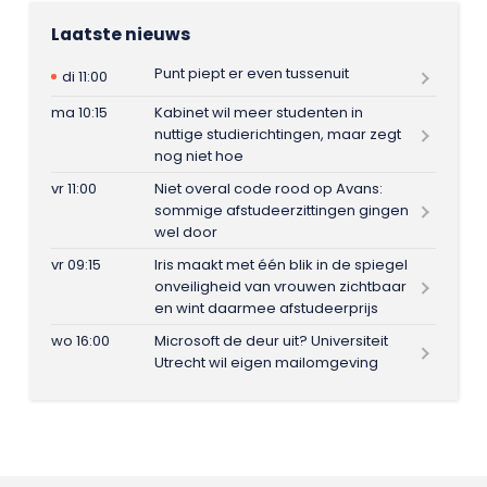
Laatste nieuws
Punt piept er even tussenuit
di 11:00
ma 10:15
Kabinet wil meer studenten in
nuttige studierichtingen, maar zegt
nog niet hoe
vr 11:00
Niet overal code rood op Avans:
sommige afstudeerzittingen gingen
wel door
vr 09:15
Iris maakt met één blik in de spiegel
onveiligheid van vrouwen zichtbaar
en wint daarmee afstudeerprijs
wo 16:00
Microsoft de deur uit? Universiteit
Utrecht wil eigen mailomgeving