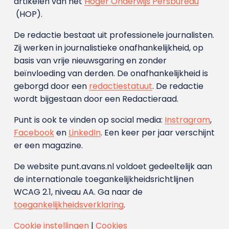
artikelen van het
Hoger Onderwijs Persbureau
(HOP).
De redactie bestaat uit professionele journalisten.
Zij werken in journalistieke onafhankelijkheid, op
basis van vrije nieuwsgaring en zonder
beïnvloeding van derden. De onafhankelijkheid is
geborgd door een
redactiestatuut
. De redactie
wordt bijgestaan door een Redactieraad.
Punt is ook te vinden op social media:
Instragram
,
Facebook
en
LinkedIn
. Een keer per jaar verschijnt
er een magazine.
De website punt.avans.nl voldoet gedeeltelijk aan
de internationale toegankelijkheidsrichtlijnen
WCAG 2.1, niveau AA. Ga naar de
toegankelijkheidsverklaring
.
Cookie instellingen
|
Cookies