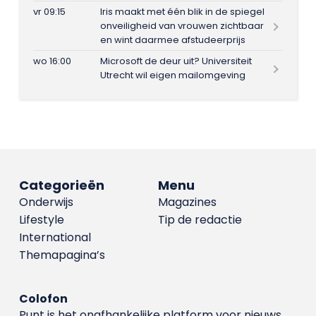
vr 09:15
Iris maakt met één blik in de spiegel
onveiligheid van vrouwen zichtbaar
en wint daarmee afstudeerprijs
wo 16:00
Microsoft de deur uit? Universiteit
Utrecht wil eigen mailomgeving
Categorieën
Menu
Onderwijs
Magazines
Lifestyle
Tip de redactie
International
Themapagina’s
Colofon
Punt is het onafhankelijke platform voor nieuws