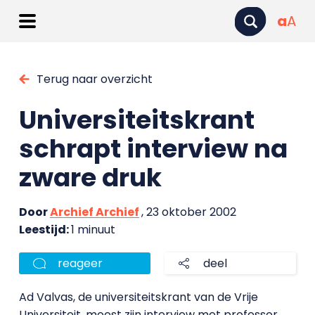
a
A
Terug naar overzicht
Universiteitskrant
schrapt interview na
zware druk
Door
Archief Archief
, 23 oktober 2002
Leestijd:
1 minuut
reageer
deel
Ad Valvas, de universiteitskrant van de Vrije
Universiteit, moest zijn interview met professor