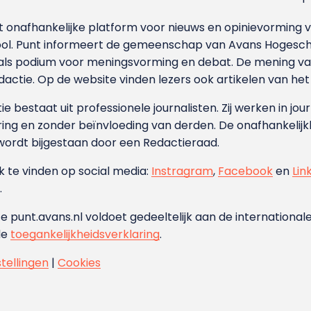
et onafhankelijke platform voor nieuws en opinievormin
ool. Punt informeert de gemeenschap van Avans Hogesch
als podium voor meningsvorming en debat. De mening van 
dactie. Op de website vinden lezers ook artikelen van he
e bestaat uit professionele journalisten. Zij werken in jour
ing en zonder beïnvloeding van derden. De onafhankelijk
wordt bijgestaan door een Redactieraad.
ok te vinden op social media:
Instragram
,
Facebook
en
Lin
.
e punt.avans.nl voldoet gedeeltelijk aan de internationale
de
toegankelijkheidsverklaring
.
stellingen
|
Cookies