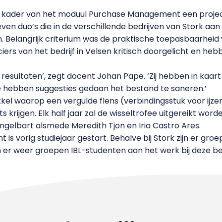
 kader van het moduul Purchase Management een project 
zeven duo’s die in de verschillende bedrijven van Stork a
. Belangrijk criterium was de praktische toepasbaarheid v
ers van het bedrijf in Velsen kritisch doorgelicht en he
e resultaten’, zegt docent Johan Pape. ‘Zij hebben in ka
ze hebben suggesties gedaan het bestand te saneren.’
okkel waarop een vergulde flens (verbindingsstuk voor ijz
s krijgen. Elk half jaar zal de wisseltrofee uitgereikt w
ngelbart alsmede Meredith Tjon en Iria Castro Ares.
 vorig studiejaar gestart. Behalve bij Stork zijn er groe
zijn er weer groepen IBL-studenten aan het werk bij deze be