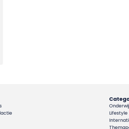
Catego
s
Onderwij
dactie
Lifestyle
Internat
Themapa