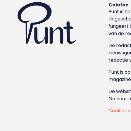
Colofon
Punt is h
Hoge­sch
fungeert 
van de re
De redacti
nieuwsgar
redactie 
Punt is o
magazine
De websit
Ga naar 
Cookie in