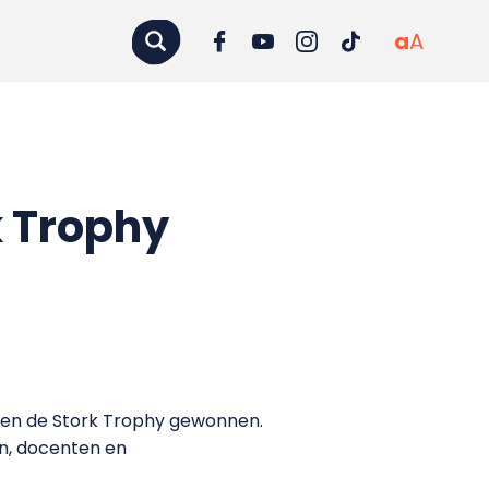
a
A
k Trophy
bben de Stork Trophy gewonnen.
en, docenten en