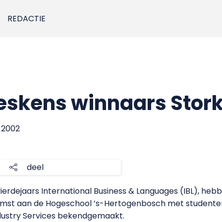
REDACTIE
eskens winnaars Stor
r 2002
deel
vierdejaars International Business & Languages (IBL), he
enkomst aan de Hogeschool ’s-Hertogenbosch met student
dustry Services bekendgemaakt.