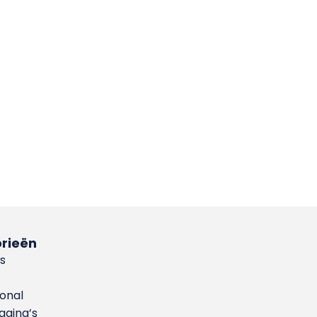
rieën
s
ional
gina’s