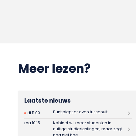
Meer lezen?
Laatste nieuws
Punt piept er even tussenuit
di 11:00
ma 10:15
Kabinet wil meer studenten in
nuttige studierichtingen, maar zegt
nog niet hoe