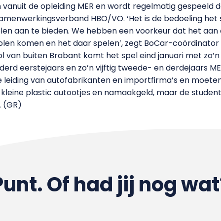
 vanuit de opleiding MER en wordt regelmatig gespeeld d
t Samenwerkingsverband HBO/VO. ‘Het is de bedoeling het 
n aan te bieden. We hebben een voorkeur dat het aan 
en komen en het daar spelen’, zegt BoCar-coördinator H
ol van buiten Brabant komt het spel eind januari met zo’n
d eerstejaars en zo’n vijftig tweede- en derdejaars ME
 leiding van autofabrikanten en importfirma’s en moete
kleine plastic autootjes en namaakgeld, maar de studen
. (GR)
Punt. Of had jij nog wat