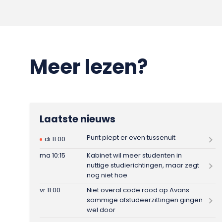
Meer lezen?
Laatste nieuws
Punt piept er even tussenuit
di 11:00
ma 10:15
Kabinet wil meer studenten in
nuttige studierichtingen, maar zegt
nog niet hoe
vr 11:00
Niet overal code rood op Avans:
sommige afstudeerzittingen gingen
wel door