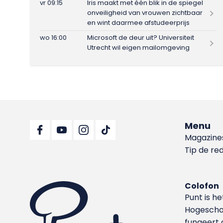
vr 09:15
Iris maakt met één blik in de spiegel
onveiligheid van vrouwen zichtbaar
en wint daarmee afstudeerprijs
wo 16:00
Microsoft de deur uit? Universiteit
Utrecht wil eigen mailomgeving
Menu
Magazine
Tip de re
Colofon
Punt is h
Hoge­sch
fungeert 