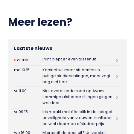
Meer lezen?
Laatste nieuws
Punt piept er even tussenuit
di 11:00
ma 10:15
Kabinet wil meer studenten in
nuttige studierichtingen, maar zegt
nog niet hoe
vr 11:00
Niet overal code rood op Avans:
sommige afstudeerzittingen gingen
wel door
vr 09:15
Iris maakt met één blik in de spiegel
onveiligheid van vrouwen zichtbaar
en wint daarmee afstudeerprijs
wo 16:00
Microsoft de deur uit? Universiteit