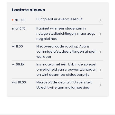
Laatste nieuws
Punt piept er even tussenuit
di 11:00
ma 10:15
Kabinet wil meer studenten in
nuttige studierichtingen, maar zegt
nog niet hoe
vr 11:00
Niet overal code rood op Avans:
sommige afstudeerzittingen gingen
wel door
vr 09:15
Iris maakt met één blik in de spiegel
onveiligheid van vrouwen zichtbaar
en wint daarmee afstudeerprijs
wo 16:00
Microsoft de deur uit? Universiteit
Utrecht wil eigen mailomgeving