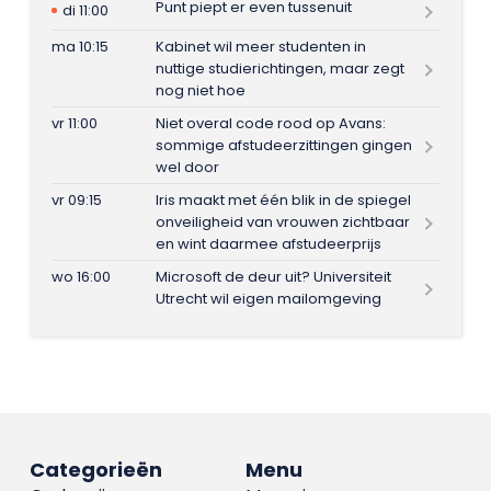
Punt piept er even tussenuit
di 11:00
ma 10:15
Kabinet wil meer studenten in
nuttige studierichtingen, maar zegt
nog niet hoe
vr 11:00
Niet overal code rood op Avans:
sommige afstudeerzittingen gingen
wel door
vr 09:15
Iris maakt met één blik in de spiegel
onveiligheid van vrouwen zichtbaar
en wint daarmee afstudeerprijs
wo 16:00
Microsoft de deur uit? Universiteit
Utrecht wil eigen mailomgeving
Categorieën
Menu